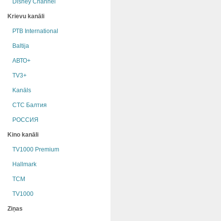
Disney Channel
Krievu kanāli
РТB International
Baltija
АВТО+
TV3+
Kanāls
СТС Балтия
РОССИЯ
Kino kanāli
TV1000 Premium
Hallmark
TCM
TV1000
Ziņas