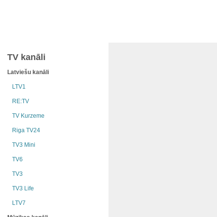
TV kanāli
Latviešu kanāli
LTV1
RE:TV
TV Kurzeme
Riga TV24
TV3 Mini
TV6
TV3
TV3 Life
LTV7