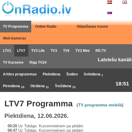
TV Programma
Online Radio
Slēpošanas trases
Web kameras
LTV1
LTV7
TV3 Life
TV3
TV6
TV3 Mini
RE:TV
Latviešu kanāli
TV Kurzeme
Riga TV24
Arhīvs programmas
Piektdiena
Šodien
Svētdiena
9
18:51
Pirmdiena
Otrdiena
Trešdiena
10
11
12
LTV7 Programma
(
TV programma mobilā
)
Piektdiena, 12.06.2026.
00:20
Uz Tobāgo. Kurzemniekiem pa pēdām
00:47
Uz Tobāgo. Kurzemniekiem pa pēdām