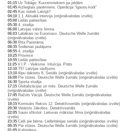
01:15
Uz Tobāgo. Kurzemniekiem pa pēdām
01:45
Aizliegtais paņēmiens. Operācija “Igauņu kodi”
02:45
Kas notiek Latvijā?
04:10
1:1. Aktuālā intervija (oriģinālvalodas izvēle)
05:00
Lielās patiesības
05:30
4. studija
06:00
Latvijas valsts himna
06:03
Labākais no Euromaxx. Deutsche Welle žurnāls
(oriģinālvalodas izvēle)
06:30
Rīta Panorāma
08:35
Šodienas jautājums
08:55
4. studija
10:25
Province
10:55
Lielās patiesības
11:25
V.I.P. - Veiksme. Intuīcija. Prāts
12:10
TE! Latvijas raidījums
13:10
Alpu dakteris 8. Seriāls (oriģinālvalodas izvēle)
16:00
Pie stūres. Deutsche Welle žurnāls (oriģinālvalodas izvēle)
16:30
Sporta studija
17:15
Globalizācijas un mēs. Deutsche Welle žurnāls
(oriģinālvalodas izvēle)
17:45
Ražots Vācijā. Deutsche Welle žurnāls (oriģinālvalodas
izvēle)
18:15
Komisārs Reksis 12. Detektīvseriāls (oriģinālvalodas izvēle)
20:30
Vetārsts Jākobss. Detektīvseriāls
22:05
Sausi slīkstot. Lietuvas mākslas filma (oriģinālvalodas
izvēle)
23:35
Ceļš pie bērna. Lielbritānijas seriāls (oriģinālvalodas izvēle)
00:35
Pie stūres. Deutsche Welle žurnāls (oriģinālvalodas izvēle)
01:05
Kultūrdeva