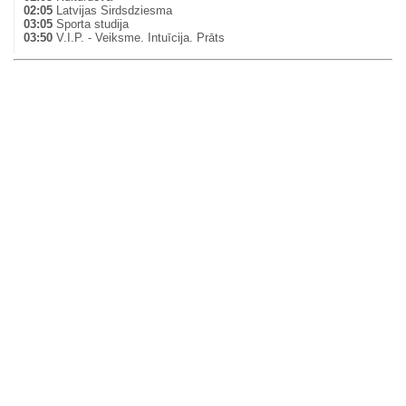
02:05
Latvijas Sirdsdziesma
03:05
Sporta studija
03:50
V.I.P. - Veiksme. Intuīcija. Prāts