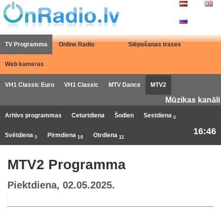
TV Programma
Online Radio
Slēpošanas trases
Web kameras
VH1 Classic Euro
VH1 Classic
MTV Dance
MTV2
Mūzikas kanāli
Arhīvs programmas
Ceturtdiena
Šodien
Sestdiena
8
16:46
Svētdiena
Pirmdiena
Otrdiena
9
10
11
MTV2 Programma
Piektdiena, 02.05.2025.