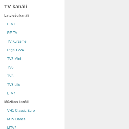
TV kanāli
Latviešu kanāli
LTV1
RE:TV
TV Kurzeme
Riga TV24
TV3 Mini
TV6
TV3
TV3 Life
LTV7
Mūzikas kanāli
VH1 Classic Euro
MTV Dance
MTV2