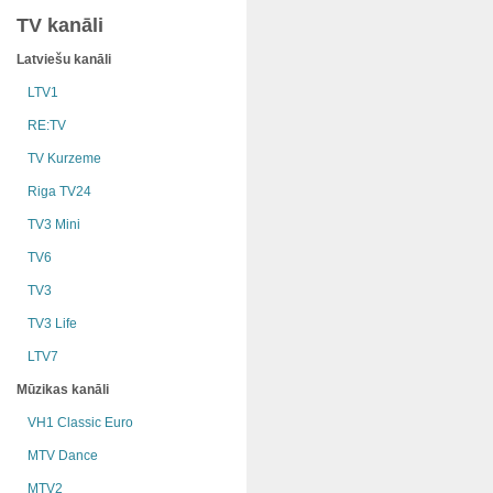
TV kanāli
Latviešu kanāli
LTV1
RE:TV
TV Kurzeme
Riga TV24
TV3 Mini
TV6
TV3
TV3 Life
LTV7
Mūzikas kanāli
VH1 Classic Euro
MTV Dance
MTV2