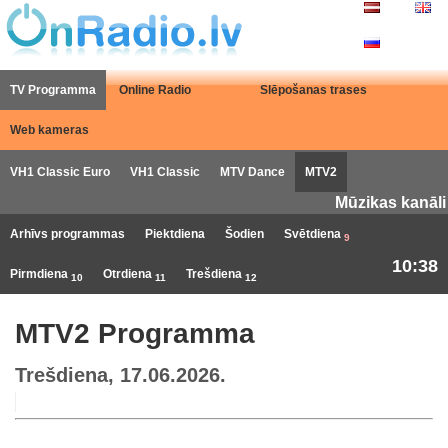
TV Programma
Online Radio
Slēpošanas trases
Web kameras
VH1 Classic Euro
VH1 Classic
MTV Dance
MTV2
Mūzikas kanāli
Arhīvs programmas
Piektdiena
Šodien
Svētdiena
9
10:38
Pirmdiena
Otrdiena
Trešdiena
10
11
12
MTV2 Programma
Trešdiena, 17.06.2026.