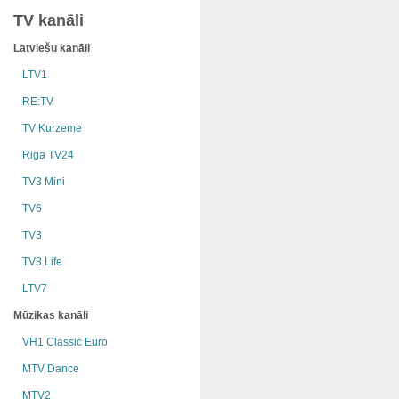
TV kanāli
Latviešu kanāli
LTV1
RE:TV
TV Kurzeme
Riga TV24
TV3 Mini
TV6
TV3
TV3 Life
LTV7
Mūzikas kanāli
VH1 Classic Euro
MTV Dance
MTV2