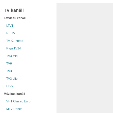
TV kanāli
Latviešu kanāli
LTV1
RE:TV
TV Kurzeme
Riga TV24
TV3 Mini
TV6
TV3
TV3 Life
LTV7
Mūzikas kanāli
VH1 Classic Euro
MTV Dance