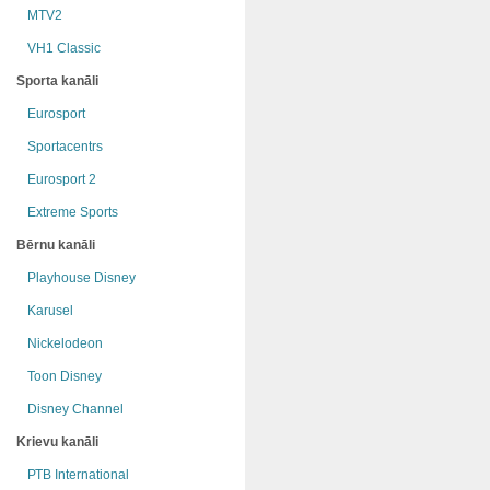
MTV2
VH1 Classic
Sporta kanāli
Eurosport
Sportacentrs
Eurosport 2
Extreme Sports
Bērnu kanāli
Playhouse Disney
Karusel
Nickelodeon
Toon Disney
Disney Channel
Krievu kanāli
РТB International