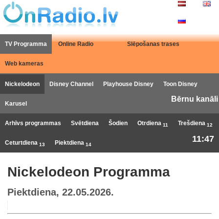
TV Programma
Online Radio
Slēpošanas trases
Web kameras
Nickelodeon
Disney Channel
Playhouse Disney
Toon Disney
Bērnu kanāli
Karusel
Arhīvs programmas
Svētdiena
Šodien
Otrdiena
Trešdiena
11
12
11:47
Ceturtdiena
Piektdiena
13
14
Nickelodeon Programma
Piektdiena, 22.05.2026.