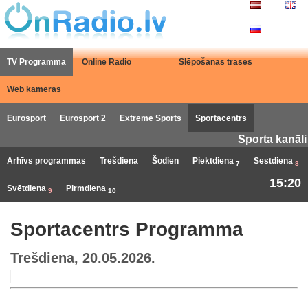
TV Programma
Online Radio
Slēpošanas trases
Web kameras
Eurosport
Eurosport 2
Extreme Sports
Sportacentrs
Sporta kanāli
Arhīvs programmas
Trešdiena
Šodien
Piektdiena
Sestdiena
7
8
15:20
Svētdiena
Pirmdiena
9
10
Sportacentrs Programma
Trešdiena, 20.05.2026.