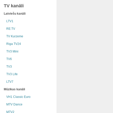
TV kanāli
Latviešu kanāli
LTV1
RE:TV
TV Kurzeme
Riga TV24
TV3 Mini
TV6
TV3
TV3 Life
LTV7
Mūzikas kanāli
VH1 Classic Euro
MTV Dance
MTV2