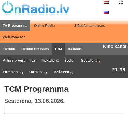
TV Programma
Online Radio
Slēpošanas trases
Web kameras
Kino kanāli
TV1000
TV1000 Premium
TCM
Hallmark
Arhīvs programmas
Piektdiena
Šodien
Svētdiena
9
21:35
Pirmdiena
Otrdiena
Trešdiena
10
11
12
TCM Programma
Sestdiena, 13.06.2026.