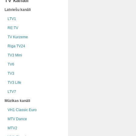
TV kanāli
Latviešu kanāli
LTV1
RE:TV
TV Kurzeme
Riga TV24
TV3 Mini
TV6
TV3
TV3 Life
LTV7
Mūzikas kanāli
VH1 Classic Euro
MTV Dance
MTV2