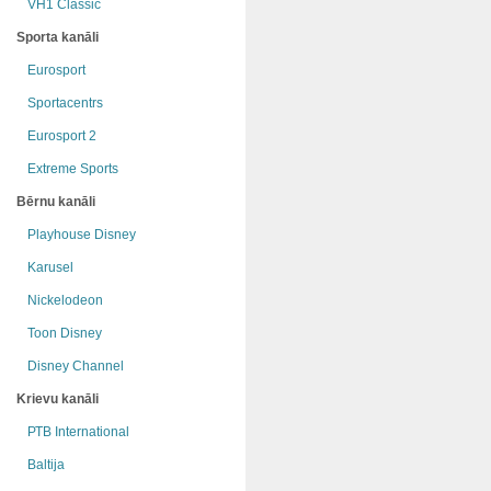
VH1 Classic
Sporta kanāli
Eurosport
Sportacentrs
Eurosport 2
Extreme Sports
Bērnu kanāli
Playhouse Disney
Karusel
Nickelodeon
Toon Disney
Disney Channel
Krievu kanāli
РТB International
Baltija