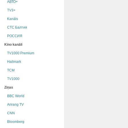
АВТО+
TV3+
Kanāls
СТС Балтия
РОССИЯ
Kino kanāli
TV1000 Premium
Hallmark
TCM
TV1000
Ziņas
BBC World
Arirang TV
CNN
Bloomberg