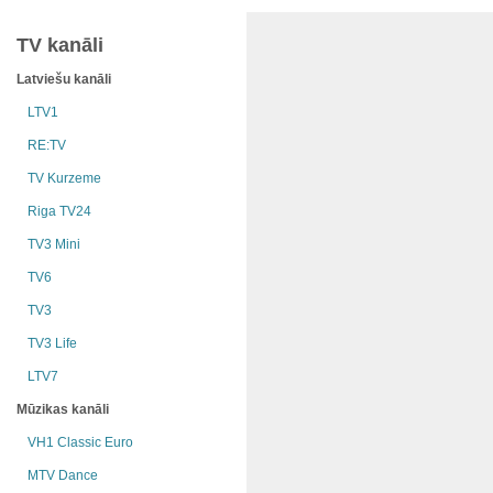
TV kanāli
Latviešu kanāli
LTV1
RE:TV
TV Kurzeme
Riga TV24
TV3 Mini
TV6
TV3
TV3 Life
LTV7
Mūzikas kanāli
VH1 Classic Euro
MTV Dance