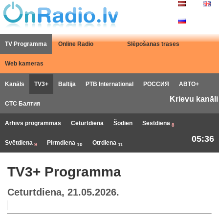
TV Programma
Online Radio
Slēpošanas trases
Web kameras
Kanāls
TV3+
Baltija
РТB International
РОССИЯ
АВТО+
Krievu kanāli
СТС Балтия
Arhīvs programmas
Ceturtdiena
Šodien
Sestdiena
8
05:36
Svētdiena
Pirmdiena
Otrdiena
9
10
11
TV3+ Programma
Ceturtdiena, 21.05.2026.