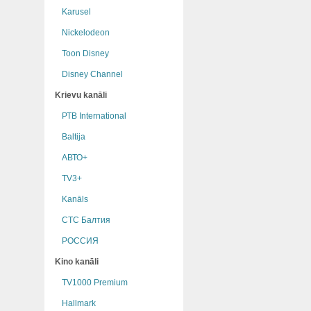
Karusel
Nickelodeon
Toon Disney
Disney Channel
Krievu kanāli
РТB International
Baltija
АВТО+
TV3+
Kanāls
СТС Балтия
РОССИЯ
Kino kanāli
TV1000 Premium
Hallmark