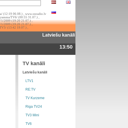
a/ (12:19 06.08.) , www.onradio.lv
ogramma/TV6/ (00:55 31.07.) ,
V1/2009 (19:20 21.07.) ,
V1/2009 (19:20 21.07.) ,
TV3/ (13:42 19.07.) ,
Latviešu kanāli
13:50
TV kanāli
Latviešu kanāli
LTV1
RE:TV
TV Kurzeme
Riga TV24
TV3 Mini
TV6