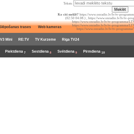
Teksts:
Ko citi meklē?
https://www.onradio.lv/lv/tv-programm
(02:50 04.08.) , https://www.onradio.lv/lv/tv-pr
https://www.onradio.lv/lv/tv-programma/LT
https://www.onradio.lv/lv/tv-programma/LT
Slēpošanas trases
Web kameras
https://www.onradio.lv/lv/tv-programma/
V3 Mini
RE:TV
TV Kurzeme
Riga TV24
Piektdiena
Sestdiena
Svētdiena
Pirmdiena
7
8
9
10