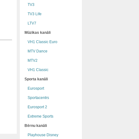
TV3
TV3 Life
LTV7
Mūzikas kanāli
VH1 Classic Euro
MTV Dance
MTV2
VH1 Classic
Sporta kanāli
Eurosport
Sportacentrs
Eurosport 2
Extreme Sports
Bērnu kanāli
Playhouse Disney