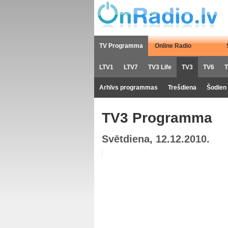
TV Programma
Online Radio
LTV1
LTV7
TV3 Life
TV3
TV6
T
Arhīvs programmas
Trešdiena
Šodien
TV3 Programma
Svētdiena, 12.12.2010.