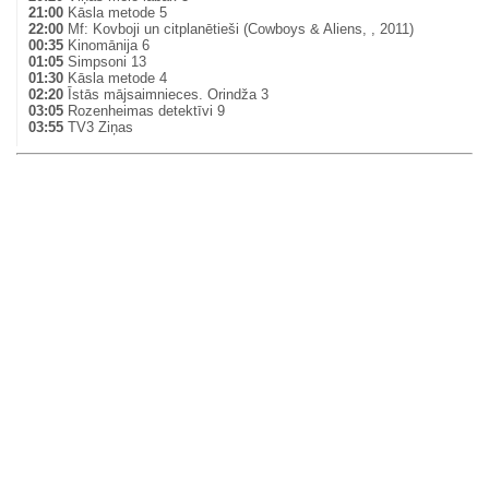
21:00
Kāsla metode 5
22:00
Mf: Kovboji un citplanētieši (Cowboys & Aliens, , 2011)
00:35
Kinomānija 6
01:05
Simpsoni 13
01:30
Kāsla metode 4
02:20
Īstās mājsaimnieces. Orindža 3
03:05
Rozenheimas detektīvi 9
03:55
TV3 Ziņas