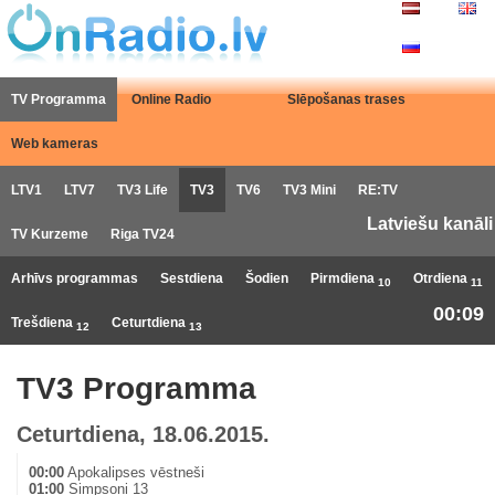
TV Programma
Online Radio
Slēpošanas trases
Web kameras
LTV1
LTV7
TV3 Life
TV3
TV6
TV3 Mini
RE:TV
Latviešu kanāli
TV Kurzeme
Riga TV24
Arhīvs programmas
Sestdiena
Šodien
Pirmdiena
Otrdiena
10
11
00:09
Trešdiena
Ceturtdiena
12
13
TV3 Programma
Ceturtdiena, 18.06.2015.
00:00
Apokalipses vēstneši
01:00
Simpsoni 13