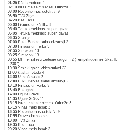
01:25
Kāsla metode 4
02:10
Īstās mājsaimnieces. Orindža 3
03:00
Rozenheimas detektīvi 9
03:50
TV3 Ziņas
04:20
Bez Tabu
05:00
Likums un kārtība 9
05:40
Tētuka meitiņas: superlīgavas
06:05
Tētuka meitiņas: superlīgavas
06:35
Stenlijs
07:00
Pūķi: Berkas salas aizstāvji 2
07:30
Finiass un Fērbs 3
07:55
Simpsoni 13
08:25
Simpsoni 13
08:55
Mf: Templiešu zudušie dārgumi 2 (Tempelriddernes Skat II,
, 2007)
10:30
Smieklīgākie videokuriozi 22
11:00
Kāsla metode 4
12:00
Ūsainā aukle 2
12:40
Pūķi: Berkas salas aizstāvji 2
13:10
Finiass un Fērbs 3
13:40
Bakugani
14:00
UgunsGrēks 11
14:35
UgunsGrēks 11
15:15
Īstās mājsaimnieces. Orindža 3
16:15
Viņas melo labāk 3
16:55
Rozenheimas detektīvi 9
17:55
Dzīves krustcelēs
19:00
TV3 Ziņas
19:35
Bez Tabu
20:20
Viņas melo labāk 3