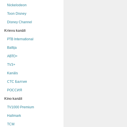
Nickelodeon
Toon Disney
Disney Channel
Krievu kanāli
РТB International
Baltija
АВТО+
TV3+
Kanāls
СТС Балтия
РОССИЯ
Kino kanāli
TV1000 Premium
Hallmark
TCM