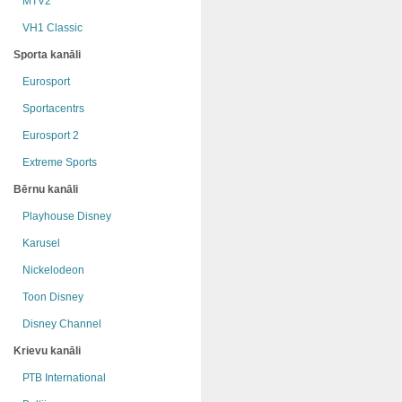
MTV2
VH1 Classic
Sporta kanāli
Eurosport
Sportacentrs
Eurosport 2
Extreme Sports
Bērnu kanāli
Playhouse Disney
Karusel
Nickelodeon
Toon Disney
Disney Channel
Krievu kanāli
РТB International