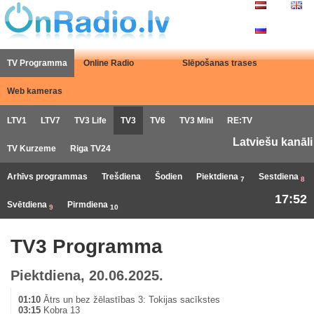
TV Programma
Online Radio
Slēpošanas trases
Web kameras
LTV1
LTV7
TV3 Life
TV3
TV6
TV3 Mini
RE:TV
Latviešu kanāli
TV Kurzeme
Riga TV24
Arhīvs programmas
Trešdiena
Šodien
Piektdiena
Sestdiena
7
8
17:52
Svētdiena
Pirmdiena
9
10
TV3 Programma
Piektdiena, 20.06.2025.
01:10
Ātrs un bez žēlastības 3: Tokijas sacīkstes
03:15
Kobra 13