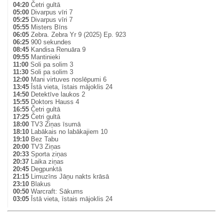
04:20
Četri gultā
05:00
Divarpus vīri 7
05:25
Divarpus vīri 7
05:55
Misters Bīns
06:05
Zebra. Zebra Yr 9 (2025) Ep. 923
06:25
900 sekundes
08:45
Kandisa Renuāra 9
09:55
Mantinieki
11:00
Soli pa solim 3
11:30
Soli pa solim 3
12:00
Mani virtuves noslēpumi 6
13:45
Īstā vieta, īstais mājoklis 24
14:50
Detektīve laukos 2
15:55
Doktors Hauss 4
16:55
Četri gultā
17:25
Četri gultā
18:00
TV3 Ziņas īsumā
18:10
Labākais no labākajiem 10
19:10
Bez Tabu
20:00
TV3 Ziņas
20:33
Sporta ziņas
20:37
Laika ziņas
20:45
Degpunktā
21:15
Limuzīns Jāņu nakts krāsā
23:10
Blakus
00:50
Warcraft: Sākums
03:05
Īstā vieta, īstais mājoklis 24