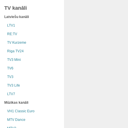
TV kanāli
Latviešu kanāli
LTV1
RE:TV
TV Kurzeme
Riga TV24
TV3 Mini
TV6
TV3
TV3 Life
LTV7
Mūzikas kanāli
VH1 Classic Euro
MTV Dance