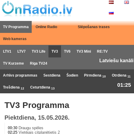
TV Programma
Online Radio
Slēpošanas trases
Web kameras
LTV1
LTV7
TV3 Life
TV3
TV6
TV3 Mini
RE:TV
Latviešu kanāli
TV Kurzeme
Riga TV24
Arhīvs programmas
Sestdiena
Šodien
Pirmdiena
Otrdiena
10
11
01:25
Trešdiena
Ceturtdiena
12
13
TV3 Programma
Piektdiena, 15.05.2026.
00:30
Draugu spēles
02:25
Vietējais citplanētietis 2