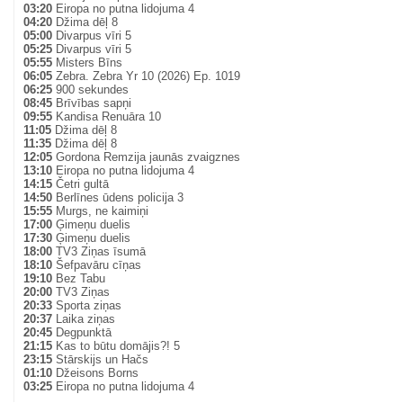
03:20
Eiropa no putna lidojuma 4
04:20
Džima dēļ 8
05:00
Divarpus vīri 5
05:25
Divarpus vīri 5
05:55
Misters Bīns
06:05
Zebra. Zebra Yr 10 (2026) Ep. 1019
06:25
900 sekundes
08:45
Brīvības sapņi
09:55
Kandisa Renuāra 10
11:05
Džima dēļ 8
11:35
Džima dēļ 8
12:05
Gordona Remzija jaunās zvaigznes
13:10
Eiropa no putna lidojuma 4
14:15
Četri gultā
14:50
Berlīnes ūdens policija 3
15:55
Murgs, ne kaimiņi
17:00
Ģimeņu duelis
17:30
Ģimeņu duelis
18:00
TV3 Ziņas īsumā
18:10
Šefpavāru cīņas
19:10
Bez Tabu
20:00
TV3 Ziņas
20:33
Sporta ziņas
20:37
Laika ziņas
20:45
Degpunktā
21:15
Kas to būtu domājis?! 5
23:15
Stārskijs un Hačs
01:10
Džeisons Borns
03:25
Eiropa no putna lidojuma 4