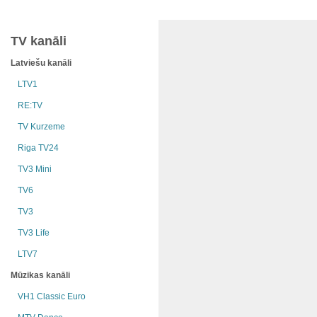
TV kanāli
Latviešu kanāli
LTV1
RE:TV
TV Kurzeme
Riga TV24
TV3 Mini
TV6
TV3
TV3 Life
LTV7
Mūzikas kanāli
VH1 Classic Euro