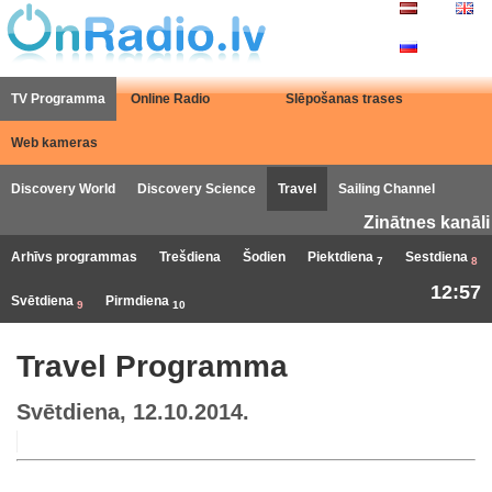
TV Programma
Online Radio
Slēpošanas trases
Web kameras
Discovery World
Discovery Science
Travel
Sailing Channel
Zinātnes kanāli
Arhīvs programmas
Trešdiena
Šodien
Piektdiena
Sestdiena
7
8
12:57
Svētdiena
Pirmdiena
9
10
Travel Programma
Svētdiena, 12.10.2014.