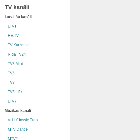
TV kanāli
Latviešu kanāli
LTV1
RE:TV
TV Kurzeme
Riga TV24
TV3 Mini
TV6
TV3
TV3 Life
LTV7
Mūzikas kanāli
VH1 Classic Euro
MTV Dance
MTV2