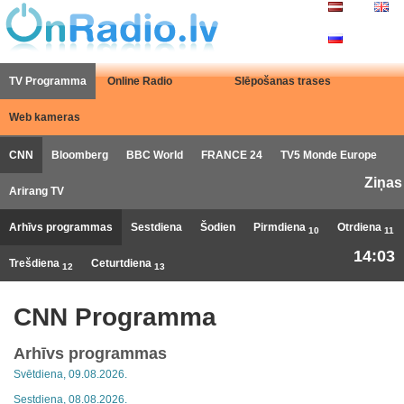
TV Programma
Online Radio
Slēpošanas trases
Web kameras
CNN
Bloomberg
BBC World
FRANCE 24
TV5 Monde Europe
Ziņas
Arirang TV
Arhīvs programmas
Sestdiena
Šodien
Pirmdiena
Otrdiena
10
11
14:03
Trešdiena
Ceturtdiena
12
13
CNN Programma
Arhīvs programmas
Svētdiena, 09.08.2026.
Sestdiena, 08.08.2026.