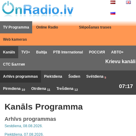
TV Programma
Online Radio
Slēpošanas trases
Web kameras
Kanāls
TV3+
Baltija
РТB International
РОССИЯ
АВТО+
Krievu kanāli
СТС Балтия
Arhīvs programmas
Piektdiena
Šodien
Svētdiena
9
07:17
Pirmdiena
Otrdiena
Trešdiena
10
11
12
Kanāls Programma
Arhīvs programmas
Sestdiena, 08.08.2026.
Piektdiena, 07.08.2026.