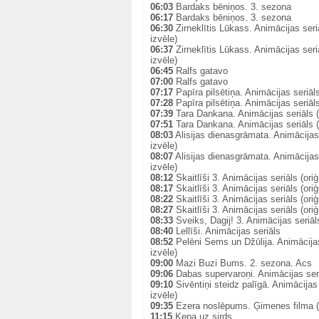
06:03
Bardaks bēniņos. 3. sezona
06:17
Bardaks bēniņos. 3. sezona
06:30
Zirneklītis Lūkass. Animācijas seri
izvēle)
06:37
Zirneklītis Lūkass. Animācijas seri
izvēle)
06:45
Ralfs gatavo
07:00
Ralfs gatavo
07:17
Papīra pilsētiņa. Animācijas seriāls
07:28
Papīra pilsētiņa. Animācijas seriāls
07:39
Tara Dankana. Animācijas seriāls (o
07:51
Tara Dankana. Animācijas seriāls (o
08:03
Alisijas dienasgrāmata. Animācijas 
izvēle)
08:07
Alisijas dienasgrāmata. Animācijas 
izvēle)
08:12
Skaitlīši 3. Animācijas seriāls (oriģ
08:17
Skaitlīši 3. Animācijas seriāls (oriģ
08:22
Skaitlīši 3. Animācijas seriāls (oriģ
08:27
Skaitlīši 3. Animācijas seriāls (oriģ
08:33
Sveiks, Dagij! 3. Animācijas seriāls
08:40
Lellīši. Animācijas seriāls
08:52
Pelēni Sems un Džūlija. Animācijas 
izvēle)
09:00
Mazi Buzi Bums. 2. sezona. Acs
09:06
Dabas supervaroņi. Animācijas ser
09:10
Sivēntiņi steidz palīgā. Animācijas 
izvēle)
09:35
Ezera noslēpums. Ģimenes filma (o
11:15
Ķepa uz sirds