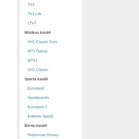
TV3
TV3 Life
LTV7
Mūzikas kanāli
VH1 Classic Euro
MTV Dance
MTV2
VH1 Classic
Sporta kanāli
Eurosport
Sportacentrs
Eurosport 2
Extreme Sports
Bērnu kanāli
Playhouse Disney