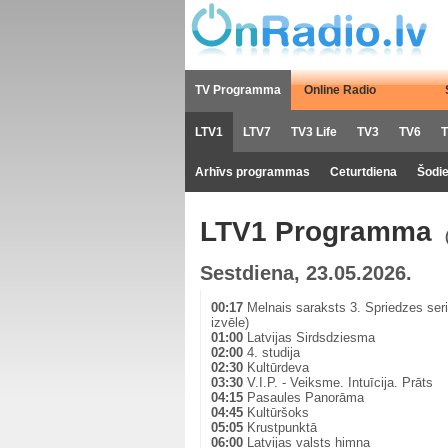
TV Programma
Online Radio
LTV1
LTV7
TV3 Life
TV3
TV6
T
Arhīvs programmas
Ceturtdiena
Šodi
LTV1 Programma
Sestdiena, 23.05.2026.
00:17
Melnais saraksts 3. Spriedzes seriā
izvēle)
01:00
Latvijas Sirdsdziesma
02:00
4. studija
02:30
Kultūrdeva
03:30
V.I.P. - Veiksme. Intuīcija. Prāts
04:15
Pasaules Panorāma
04:45
Kultūršoks
05:05
Krustpunktā
06:00
Latvijas valsts himna