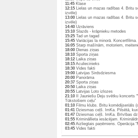
11:45
Klase
12:15
Lielas un mazas radības 4. Britu se
izvēle)
13:00
Lielas un mazas radības 4. Britu se
izvēle)
14:40
Uzrāviens
15:10
Slazds - krāpnieku metodes
15:25
Tad un tagad
15:45
Variācijas la minorā. Koncertfilma. 
16:05
Starp mašīnām, motoriem, meitenē
18:00
Dienas ziņas
18:10
Sporta ziņas
18:12
Laika ziņas
18:15
Aculiecinieks
18:30
Vides fakti
19:00
Latvijas Sirdsdziesma
20:00
Panorāma
20:37
Sporta ziņas
20:50
Laika ziņas
20:55
Latvijas Loto izlozes
21:10
II Jauniešu Deju svētku koncerts “
Tūkstošiem ceļu”
01:10
Filmu klubs. Britu komēdijseriāls (o
01:41
Dziesmas ceļš. ImKa. Pilsētā, kur
01:47
Dziesmas ceļš. ImKa. Brīvības d
01:55
Krimināllieta iesācējam. Krimināld
02:45
Aizliegtais paņēmiens. Operācija 
03:45
Vides fakti