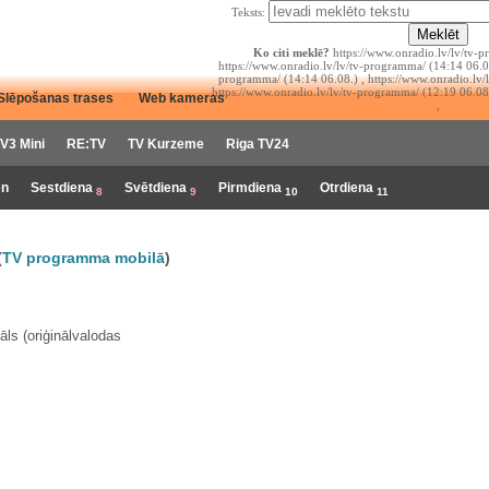
Teksts:
Ko citi meklē?
https://www.onradio.lv/lv/tv-p
https://www.onradio.lv/lv/tv-programma/ (14:14 06.08
programma/ (14:14 06.08.) , https://www.onradio.lv/
https://www.onradio.lv/lv/tv-programma/ (12:19 06.08
Slēpošanas trases
Web kameras
,
V3 Mini
RE:TV
TV Kurzeme
Riga TV24
en
Sestdiena
Svētdiena
Pirmdiena
Otrdiena
8
9
10
11
(
TV programma mobilā
)
ls (oriģinālvalodas