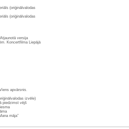
riāls (oriģinālvalodas
riāls (oriģinālvalodas
Atjaunotā versija
m. Koncertfilma Liepājā
Viens apvārsnis.
riģinālvalodas izvēle)
ā piedzimst vējš
ziesma
rāma
“Mana māja”