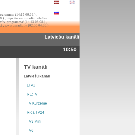
rogramma/ (14:15 06.08.) ,
.) , https://www.onradio.lv/lv/tv-
lv/tv-programma/ (14:13 06.08.) ,
.) , www.onradio.lv (02:50 04.08.)
Latviešu kanāli
10:50
TV kanāli
Latviešu kanāli
LTV1
RE:TV
TV Kurzeme
Riga TV24
TV3 Mini
TV6