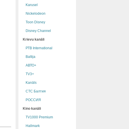
Karusel
Nickelodeon
Toon Disney
Disney Channel
Krievu kanāli
РТB International
Baltija
АВТО+
TV3+
Kanāls
СТС Балтия
РОССИЯ
Kino kanāli
TV1000 Premium
Hallmark