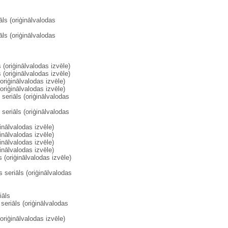
āls (oriģinālvalodas
āls (oriģinālvalodas
 (oriģinālvalodas izvēle)
 (oriģinālvalodas izvēle)
riģinālvalodas izvēle)
riģinālvalodas izvēle)
seriāls (oriģinālvalodas
seriāls (oriģinālvalodas
inālvalodas izvēle)
inālvalodas izvēle)
inālvalodas izvēle)
inālvalodas izvēle)
 (oriģinālvalodas izvēle)
seriāls (oriģinālvalodas
iāls
seriāls (oriģinālvalodas
riģinālvalodas izvēle)