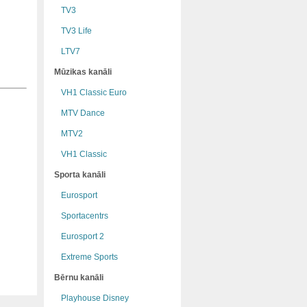
TV3
TV3 Life
LTV7
Mūzikas kanāli
VH1 Classic Euro
MTV Dance
MTV2
VH1 Classic
Sporta kanāli
Eurosport
Sportacentrs
Eurosport 2
Extreme Sports
Bērnu kanāli
Playhouse Disney