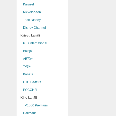
Karusel
Nickelodeon
Toon Disney
Disney Channel
Krievu kanāli
РТB International
Baltija
АВТО+
TV3+
Kanāls
СТС Балтия
РОССИЯ
Kino kanāli
TV1000 Premium
Hallmark