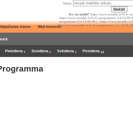
Teksts:
Ko citi meklē?
https://www.onradio.lv/lv/tv-p
https://www.onradio.lv/lv/tv-programma/ (14:14 06.08
programma/ (14:14 06.08.) , https://www.onradio.lv/
https://www.onradio.lv/lv/tv-programma/ (12:19 06.08
Slēpošanas trases
Web kameras
,
mark
Piektdiena
Sestdiena
Svētdiena
Pirmdiena
7
8
9
10
Programma