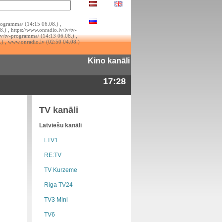
rogramma/ (14:15 06.08.) ,
.) , https://www.onradio.lv/lv/tv-
lv/tv-programma/ (14:13 06.08.) ,
.) , www.onradio.lv (02:50 04.08.)
Kino kanāli
17:28
TV kanāli
Latviešu kanāli
LTV1
RE:TV
TV Kurzeme
Riga TV24
TV3 Mini
TV6