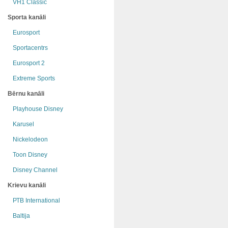
VH1 Classic
Sporta kanāli
Eurosport
Sportacentrs
Eurosport 2
Extreme Sports
Bērnu kanāli
Playhouse Disney
Karusel
Nickelodeon
Toon Disney
Disney Channel
Krievu kanāli
РТB International
Baltija