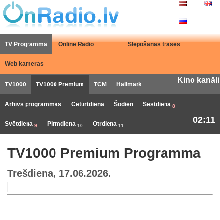
TV Programma
Online Radio
Slēpošanas trases
Web kameras
Kino kanāli
TV1000
TV1000 Premium
TCM
Hallmark
Arhīvs programmas
Ceturtdiena
Šodien
Sestdiena
8
02:11
Svētdiena
Pirmdiena
Otrdiena
9
10
11
TV1000 Premium Programma
Trešdiena, 17.06.2026.