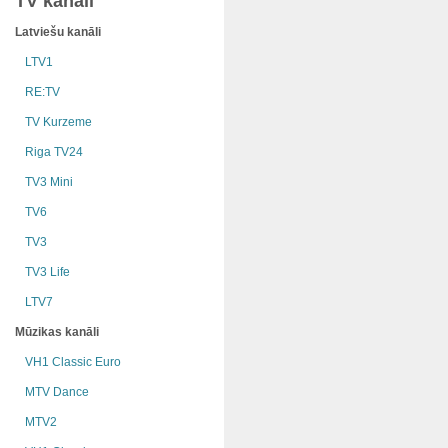
TV kanāli
Latviešu kanāli
LTV1
RE:TV
TV Kurzeme
Riga TV24
TV3 Mini
TV6
TV3
TV3 Life
LTV7
Mūzikas kanāli
VH1 Classic Euro
MTV Dance
MTV2