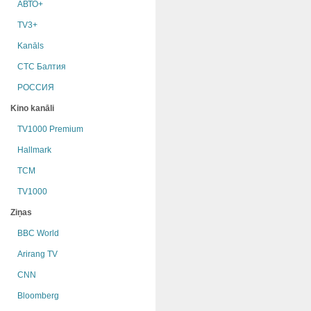
АВТО+
TV3+
Kanāls
СТС Балтия
РОССИЯ
Kino kanāli
TV1000 Premium
Hallmark
TCM
TV1000
Ziņas
BBC World
Arirang TV
CNN
Bloomberg