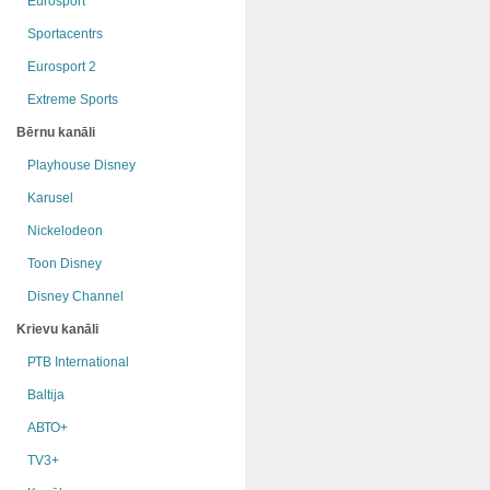
Eurosport
Sportacentrs
Eurosport 2
Extreme Sports
Bērnu kanāli
Playhouse Disney
Karusel
Nickelodeon
Toon Disney
Disney Channel
Krievu kanāli
РТB International
Baltija
АВТО+
TV3+