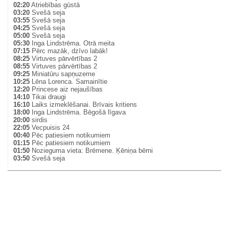
02:20
Atriebības gūstā
03:20
Svešā seja
03:55
Svešā seja
04:25
Svešā seja
05:00
Svešā seja
05:30
Inga Lindstrēma. Otrā meita
07:15
Pērc mazāk, dzīvo labāk!
08:25
Virtuves pārvērtības 2
08:55
Virtuves pārvērtības 2
09:25
Miniatūru sapņuzeme
10:25
Lēna Lorenca. Samainītie
12:20
Princese aiz nejaušības
14:10
Tikai draugi
16:10
Laiks izmeklēšanai. Brīvais kritiens
18:00
Inga Lindstrēma. Bēgošā līgava
20:00
sirdis
22:05
Vecpuisis 24
00:40
Pēc patiesiem notikumiem
01:15
Pēc patiesiem notikumiem
01:50
Nozieguma vieta: Brēmene. Ķēniņa bērni
03:50
Svešā seja