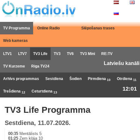
TV Programma
Online Radio
Slēpošanas trases
Web kameras
LTV1
LTV7
TV3 Life
TV3
TV6
TV3 Mini
RE:TV
Latviešu kanāli
TV Kurzeme
Riga TV24
Arhīvs programmas
Sestdiena
Šodien
Pirmdiena
Otrdiena
10
11
12:01
Trešdiena
Ceturtdiena
12
13
TV3 Life Programma
Sestdiena, 11.07.2026.
00:35
Mentālists 5
01:25
Zem klāja 10