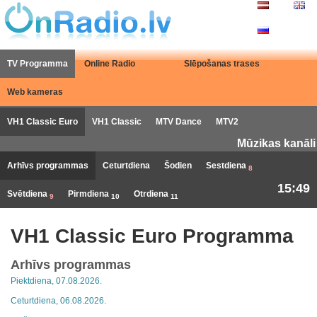
TV Programma
Online Radio
Slēpošanas trases
Web kameras
VH1 Classic Euro
VH1 Classic
MTV Dance
MTV2
Mūzikas kanāli
Arhīvs programmas
Ceturtdiena
Šodien
Sestdiena
8
15:49
Svētdiena
Pirmdiena
Otrdiena
9
10
11
VH1 Classic Euro Programma
Arhīvs programmas
Piektdiena, 07.08.2026.
Ceturtdiena, 06.08.2026.