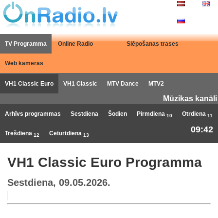
TV Programma
Online Radio
Slēpošanas trases
Web kameras
VH1 Classic Euro
VH1 Classic
MTV Dance
MTV2
Mūzikas kanāli
Arhīvs programmas
Sestdiena
Šodien
Pirmdiena
Otrdiena
10
11
09:42
Trešdiena
Ceturtdiena
12
13
VH1 Classic Euro Programma
Sestdiena, 09.05.2026.