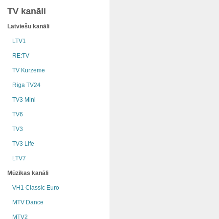
TV kanāli
Latviešu kanāli
LTV1
RE:TV
TV Kurzeme
Riga TV24
TV3 Mini
TV6
TV3
TV3 Life
LTV7
Mūzikas kanāli
VH1 Classic Euro
MTV Dance
MTV2