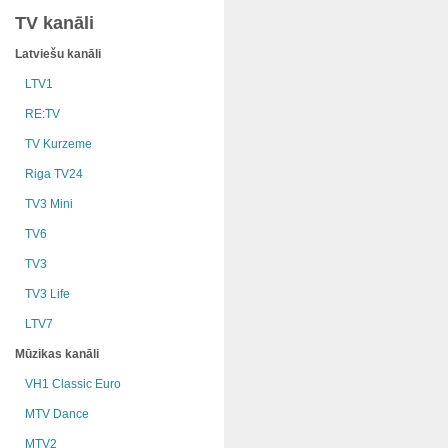
TV kanāli
Latviešu kanāli
LTV1
RE:TV
TV Kurzeme
Riga TV24
TV3 Mini
TV6
TV3
TV3 Life
LTV7
Mūzikas kanāli
VH1 Classic Euro
MTV Dance
MTV2