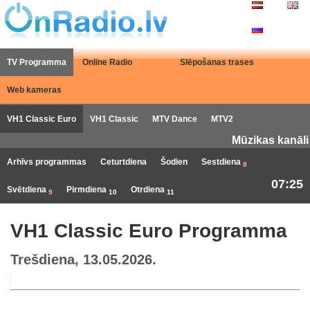
TV Programma
Online Radio
Slēpošanas trases
Web kameras
VH1 Classic Euro
VH1 Classic
MTV Dance
MTV2
Mūzikas kanāli
Arhīvs programmas
Ceturtdiena
Šodien
Sestdiena
8
07:25
Svētdiena
Pirmdiena
Otrdiena
9
10
11
VH1 Classic Euro Programma
Trešdiena, 13.05.2026.